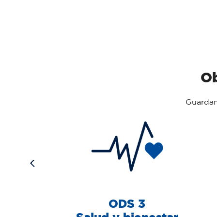
Ob
Guardam
ODS 3
vos
Salud y bienestar