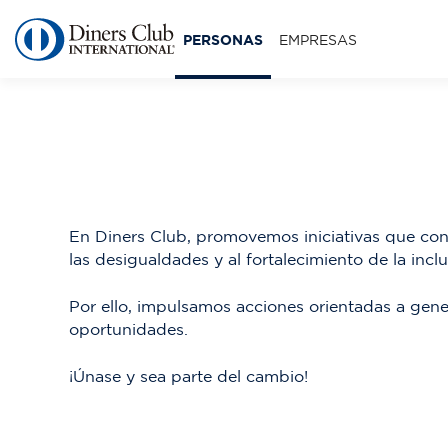
Pasar
al
Tipos
PERSONAS
EMPRESAS
contenido
de
principal
usuarios
En Diners Club, promovemos iniciativas que con
las desigualdades y al fortalecimiento de la inclu
Por ello, impulsamos acciones orientadas a gen
oportunidades.
¡Únase y sea parte del cambio!