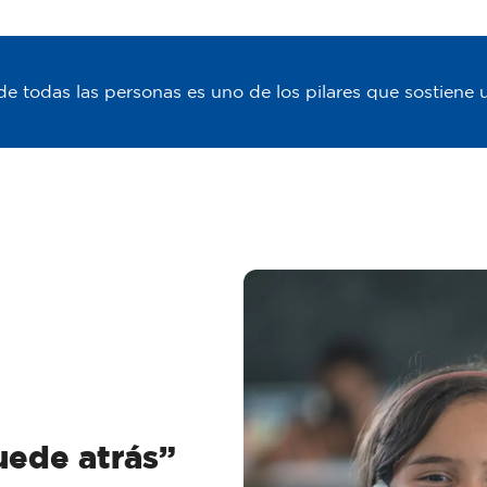
de todas las personas es uno de los pilares que sostiene 
ede atrás”