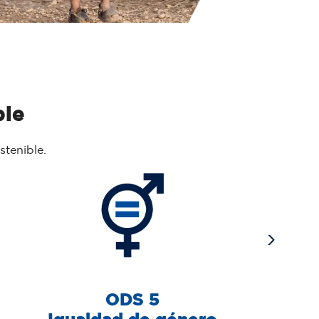
ble
tenible.
ODS 5
Igualdad de género