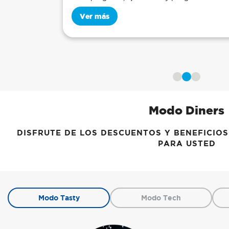
Crece pr
Intereses
Ver m
Previous
Next
Modo Diners
DISFRUTE DE LOS DESCUENTOS Y BENEFICIO
PARA USTED
Modo Tasty
Modo Tech