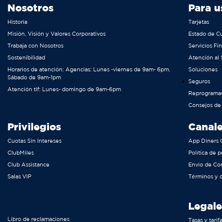
Nosotros
Para u
Historia
Tarjetas
Misión, Visión y Valores Corporativos
Estado de C
Trabaja con Nosotros
Servicios Fi
Sostenibilidad
Atención al 
Horarios de atención: Agencias: Lunes -viernes de 9am- 6pm.
Soluciones
Sábado de 9am-1pm
Seguros
Atención tlf: Lunes- domingo de 9am-6pm
Reprograma
Consejos de
Privilegios
Canale
Cuotas Sin Intereses
App Diners 
ClubMiles
Política de p
Club Assistance
Envío de Co
Salas VIP
Términos y 
Legale
Libro de reclamaciones
Tasas y tarif