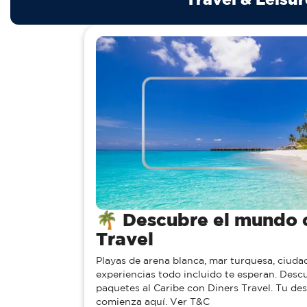
e el mundo con Diners
🌎 ¡Des
Explora destin
gastronomía d
a, mar turquesa, ciudades vibrantes y
viaja con Din
cluido te esperan. Descubre los mejores
T&C
n Diners Travel. Tu descanso ideal
T&C