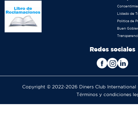
Consentimie
Listado de T
Política de 
Buen Gobier
Transparenc
Redes sociales
Copyright © 2022-2026 Diners Club International
Términos y condiciones le
Pie
de
página