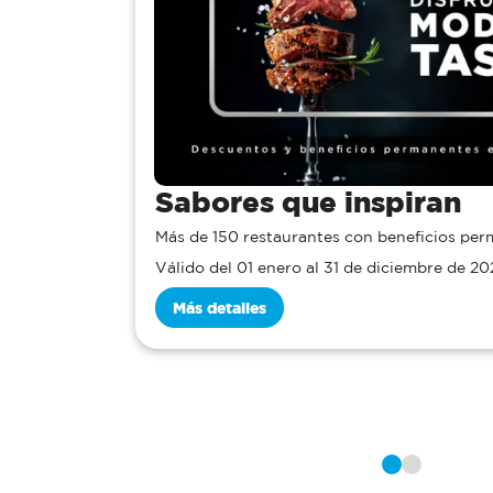
Una m
ue inspiran
en M
rantes con beneficios permanentes para Usted
Reserva un
o al 31 de diciembre de 2026
anticipació
Válido del
Más deta