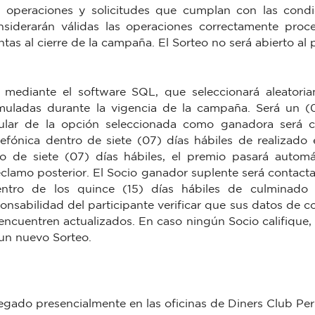
as operaciones y solicitudes que cumplan con las condi
siderarán válidas las operaciones correctamente proc
tas al cierre de la campaña. El Sorteo no será abierto al 
á mediante el software SQL, que seleccionará aleatori
muladas durante la vigencia de la campaña. Será un (
itular de la opción seleccionada como ganadora será 
lefónica dentro de siete (07) días hábiles de realizado 
o de siete (07) días hábiles, el premio pasará autom
reclamo posterior. El Socio ganador suplente será contacta
dentro de los quince (15) días hábiles de culminado
onsabilidad del participante verificar que sus datos de c
 encuentren actualizados. En caso ningún Socio califique,
 un nuevo Sorteo.
egado presencialmente en las oficinas de Diners Club Per