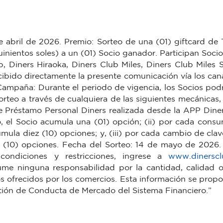
de abril de 2026. Premio: Sorteo de una (01) giftcard de
inientos soles) a un (01) Socio ganador. Participan Socios
, Diners Hiraoka, Diners Club Miles, Diners Club Miles S
bido directamente la presente comunicación vía los canal
Campaña: Durante el periodo de vigencia, los Socios po
Sorteo a través de cualquiera de las siguientes mecánicas
 de Préstamo Personal Diners realizada desde la APP Dine
, el Socio acumula una (01) opción; (ii) por cada cons
mula diez (10) opciones; y, (iii) por cada cambio de cla
z (10) opciones. Fecha del Sorteo: 14 de mayo de 2026.
 condiciones y restricciones, ingrese a
www.dinerscl
 ninguna responsabilidad por la cantidad, calidad o c
os ofrecidos por los comercios. Esta información se prop
ión de Conducta de Mercado del Sistema Financiero.”