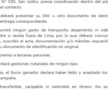
N° 535, San Isidro, previa coordinación dentro del pl
al contacto.
deberá presentar su DNI u otro documento de identid
e entrega correspondiente.
umirá ningún gasto de transporte, alojamiento ni viát
tre o resida fuera de Lima, por lo que deberá concurr
, suscribir el acta, documentación y/o trámites requerid
u documento de identificación en original.
premio a terceras personas.
itará gestiones notariales de ningún tipo.
io, el Socio ganador declara haber leído y aceptado lo
 campaña.
ransferible, canjeable ni redimible en dinero. No s